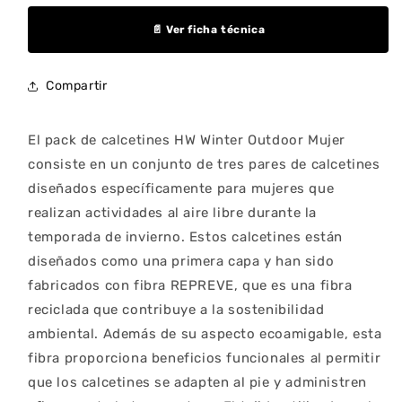
Winter
Winter
Outdoor
Outdoor
📄 Ver ficha técnica
Mujer
Mujer
(3
(3
Unidades)
Unidades)
Compartir
El pack de calcetines HW Winter Outdoor Mujer
consiste en un conjunto de tres pares de calcetines
diseñados específicamente para mujeres que
realizan actividades al aire libre durante la
temporada de invierno. Estos calcetines están
diseñados como una primera capa y han sido
fabricados con fibra REPREVE, que es una fibra
reciclada que contribuye a la sostenibilidad
ambiental. Además de su aspecto ecoamigable, esta
fibra proporciona beneficios funcionales al permitir
que los calcetines se adapten al pie y administren