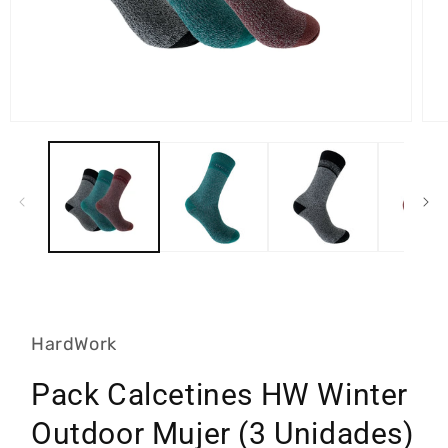
Abrir
Abri
elemento
ele
multimedia
mult
1
2
en
en
una
una
ventana
ven
modal
mod
HardWork
Pack Calcetines HW Winter
Outdoor Mujer (3 Unidades)