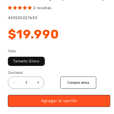
2 reseñas
SKU:
453530227633
Precio
$19.990
habitual
Talla:
Tamaño Único
Cantidad
Comprar ahora
Reducir
Aumentar
cantidad
cantidad
para
para
Pack
Pack
Agregar al carrito
Calcetines
Calcetines
HW
HW