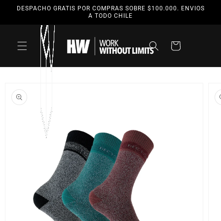
Ir
DESPACHO GRATIS POR COMPRAS SOBRE $100.000. ENVIOS
directamente
A TODO CHILE
al contenido
Carrito
Ir
directamente
a la
información
del producto